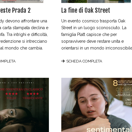
 veste Prada 2
La fine di Oak Street
dy devono affrontare una
Un evento cosmico trasporta Oak
la carta stampata declina e
Street in un luogo sconosciuto. La
nfa. Tra intrighi e difficoltà,
famiglia Platt capisce che per
redenzione si intrecciano
sopravvivere deve restare unita e
e al mondo che cambia.
orientarsi in un mondo irriconoscibile
OMPLETA
SCHEDA COMPLETA